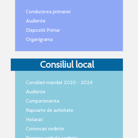
Conducerea primariei
Audiente
Dispozitii Primar
Organigrama
Consiliul local
Consilieri mandat 2020 - 2024
Audiente
Compartimente
Rapoarte de activitate
Hotarari
Convocari sedinte
Procese verbale sedinte