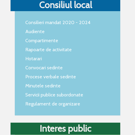
Consiliul local
Consilieri mandat 2020 - 2024
Audiente
Compartimente
Rapoarte de activitate
Hotarari
Convocari sedinte
Procese verbale sedinte
Minutele sedinte
Servicii publice subordonate
Regulament de organizare
Interes public