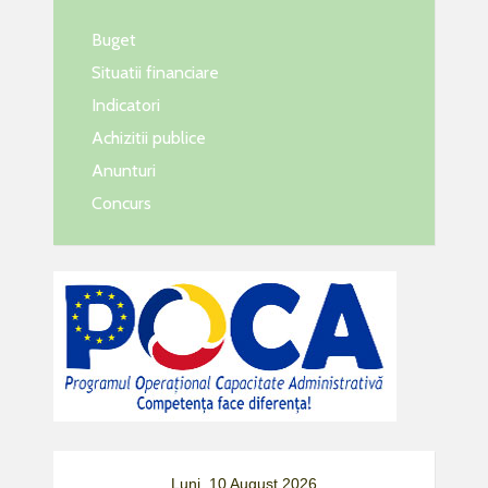
Buget
Situatii financiare
Indicatori
Achizitii publice
Anunturi
Concurs
Luni, 10 August 2026