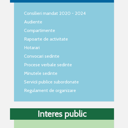
Consilieri mandat 2020 - 2024
Audiente
Compartimente
Rapoarte de activitate
Hotarari
Convocari sedinte
Procese verbale sedinte
Minutele sedinte
Servicii publice subordonate
Regulament de organizare
Interes public