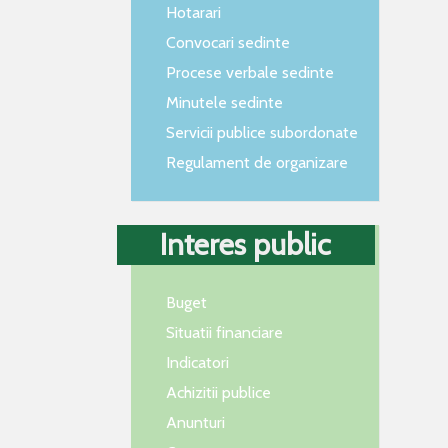
Hotarari
Convocari sedinte
Procese verbale sedinte
Minutele sedinte
Servicii publice subordonate
Regulament de organizare
Interes public
Buget
Situatii financiare
Indicatori
Achizitii publice
Anunturi