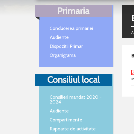
Primaria
Conducerea primariei
A
Audiente
Dispozitii Primar
B
Organigrama
Consiliul local
I
Consilieri mandat 2020 -
2024
Audiente
Compartimente
Rapoarte de activitate