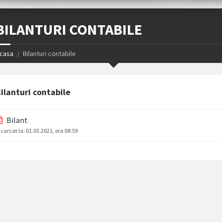
BILANTURI CONTABILE
casa
Bilanturi contabile
ilanturi contabile
Bilant
ncarcat la:
01.03.2021, ora 08:59